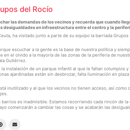
Grupos del Rocío
cuchar las demandas de los vecinos y recuerda que cuando lle
 desigualdades en infraestructura entre el centro y la perifer
Ceuta, ha visitado junto a parte de su equipo la barriada Grup
orque escuchar a la gente es la base de nuestra política y sie
e en el olvido a la mayoría de las zonas de la periferia de nue
ala Gutiérrez.
e la instalación de un parque infantil al que le faltan columpio
zonas ajardinadas están sin desbrozar, falta iluminación en plaza
tá inutilizado y al que los vecinos no tienen acceso, así como q
ajes.
arrios es inadmisible. Estamos recorriendo cada rincón de la 
o comenzarán a cambiar las cosas y se acabarán las desigualda