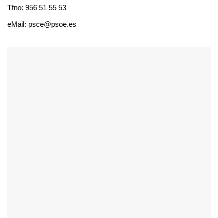
Tfno: 956 51 55 53
eMail: psce@psoe.es