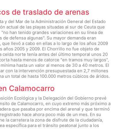
os de traslado de arenas
ta y del Mar de la Administración General del Estado
ión actual de las playas situadas al sur de Ceuta que
 "no han tenido grandes variaciones en su línea de
bras de defensa algunas". Su mayor demanda eran
 que llevó a cabo en ellas a lo largo de los años 2009
s años 2005 y 2009. El Chorrillo no fue objeto de
a celda norte tenía antes del último temporal unos 20
ecorta hasta menos de catorce "en tramos muy largos",
mínima hasta un valor al menos de 30 a 40 metros. El
zar con la intervención presupuestada en 2,7 millones
a un total de hasta 100.000 metros cúbicos de áridos.
 en Calamocarro
nsición Ecológica y la Delegación del Gobierno prevé
ánsito de Calamocarro, en cuyo extremo más próximo a
adera que pasaba por encima del arenal y que terminó
l registrado hace ahora poco más de un mes. En su
e la carretera la zona de disfrute de la ciudadanía,
a específica para el tránsito peatonal junto a los