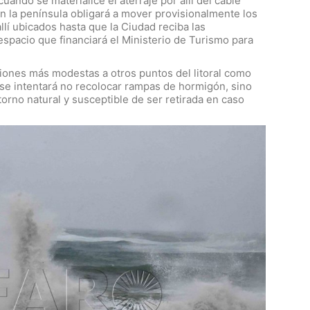
uando se materialice el aterraje por allí del cable
n la península obligará a mover provisionalmente los
lí ubicados hasta que la Ciudad reciba las
espacio que financiará el Ministerio de Turismo para
iones más modestas a otros puntos del litoral como
 se intentará no recolocar rampas de hormigón, sino
orno natural y susceptible de ser retirada en caso