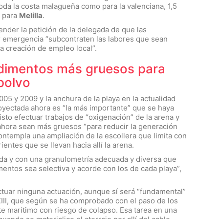
oda la costa malagueña como para la valenciana, 1,5
0 para
Melilla
.
nder la petición de la delegada de que las
r emergencia “subcontraten las labores que sean
a creación de empleo local”.
edimentos más gruesos para
polvo
005 y 2009 y la anchura de la playa en la actualidad
royectada ahora es “la más importante” que se haya
to efectuar trabajos de “oxigenación” de la arena y
 ahora sean más gruesos “para reducir la generación
contempla una ampliación de la escollera que limita con
rientes que se llevan hacia allí la arena.
vada y con una granulometría adecuada y diversa que
entos sea selectiva y acorde con los de cada playa”,
ctuar ninguna actuación, aunque sí será “fundamental”
XIII, que según se ha comprobado con el paso de los
e marítimo con riesgo de colapso. Esa tarea en una