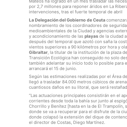
Mateos ha logrado en un mes trasladar las neces
por 2,7 millones para reponer áridos en La Ribera,
intervenciones, tras el fuerte temporal de abril
La Delegación del Gobierno
de Ceuta
comenzará
nombramiento de los coordinadores de seguridad 
medioambientales de la Ciudad y agencias externa
y acondicionamiento de las
playas
de la ciudad 
después del temporal que azotó con saña la costa
vientos superiores a 90 kilómetros por hora y ola
Gibraltar
, la titular de la institución de la plaza
Transición Ecológica han conseguido no solo dest
también adelantar su inicio todo lo posible para 
arrancará el 15 de junio.
Según las estimaciones realizadas por el Área de
llegó a trasladar 84.000 metros cúbicos de arena
cuantiosos daños en su litoral, que será restaña
“Las actuaciones principales consistirán en el a
corrientes desde toda la bahía sur junto al espigó
Chorrillo y Benítez [hasta en la de El Trampolín, s
donde se va a recuperar para el disfrute de la c
donde colapsó la extensión del dique de contenc
el director de Costas, Diego Martínez.