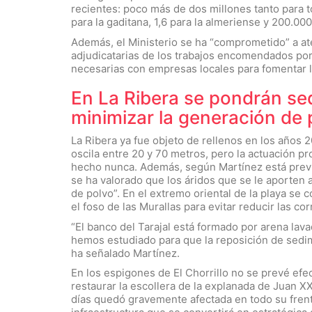
recientes: poco más de dos millones tanto para t
para la gaditana, 1,6 para la almeriense y 200.00
Además, el Ministerio se ha “comprometido” a ate
adjudicatarias de los trabajos encomendados po
necesarias con empresas locales para fomentar l
En La Ribera se pondrán s
minimizar la generación de 
La Ribera ya fue objeto de rellenos en los años 2
oscila entre 20 y 70 metros, pero la actuación p
hecho nunca. Además, según Martínez está previs
se ha valorado que los áridos que se le aporten
de polvo”. En el extremo oriental de la playa se 
el foso de las Murallas para evitar reducir las cor
“El banco del Tarajal está formado por arena la
hemos estudiado para que la reposición de sedim
ha señalado Martínez.
En los espigones de El Chorrillo no se prevé efe
restaurar la escollera de la explanada de Juan X
días quedó gravemente afectada en todo su frent