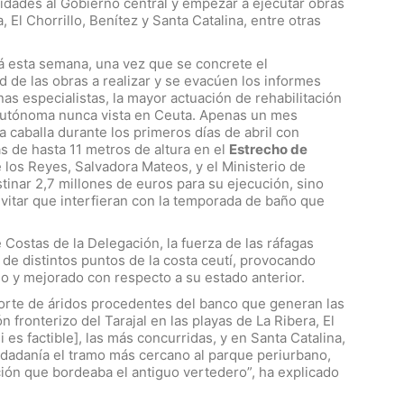
idades al Gobierno central y empezar a ejecutar obras
 El Chorrillo, Benítez y Santa Catalina, entre otras
 esta semana, una vez que se concrete el
de las obras a realizar y se evacúen los informes
s especialistas, la mayor actuación de rehabilitación
autónoma nunca vista en Ceuta. Apenas un mes
 caballa durante los primeros días de abril con
s de hasta 11 metros de altura en el
Estrecho de
 de los Reyes, Salvadora Mateos, y el Ministerio de
inar 2,7 millones de euros para su ejecución, sino
evitar que interfieran con la temporada de baño que
 Costas de la Delegación, la fuerza de las ráfagas
 de distintos puntos de la costa ceutí, provocando
do y mejorado con respecto a su estado anterior.
porte de áridos procedentes del banco que generan las
n fronterizo del Tarajal en las playas de La Ribera, El
i es factible], las más concurridas, y en Santa Catalina,
iudadanía el tramo más cercano al parque periurbano,
ión que bordeaba el antiguo vertedero”, ha explicado