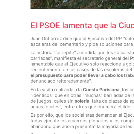
El PSOE lamenta que la Ciud
Juan Gutiérrez dice que el Ejecutivo del PP "sol
escaleras del cementerio y pide soluciones para 
La historia "se repite" a medida que los socialist
barriadas”, manifiesta el secretario general del
P
lamentable que el Ejecutivo solo reaccione a gol
recientemente en los casos de las escaleras de
el presupuesto para poder llevar a cabo los trab
denunciado reiteradamente".
En la visita realizada a la
Cuesta Parisiana
, los 
"idénticos" que en otras "muchas" barriadas de la
de juegos, calles sin
solería
, falta de plazas de 
aguas fecales", entre otros que enumera el líde
Es por ello, que los socialistas demandan al Eje
todas ejecute los acuerdos plenarios y los comp
abandono que ahora presenta” la mayoría de las 