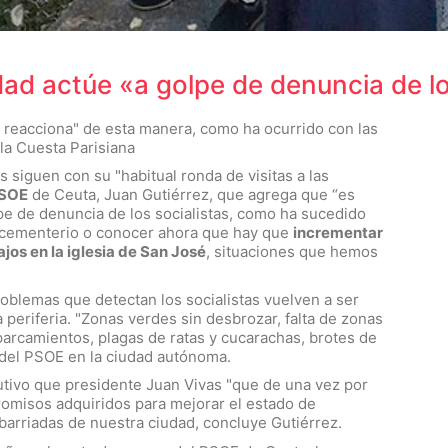
ad actúe «a golpe de denuncia de lo
o reacciona" de esta manera, como ha ocurrido con las
la Cuesta Parisiana
as siguen con su "habitual ronda de visitas a las
SOE
de Ceuta, Juan Gutiérrez, que agrega que “es
pe de denuncia de los socialistas, como ha sucedido
l cementerio o conocer ahora que hay que
incrementar
ajos en la iglesia de San José
, situaciones que hemos
problemas que detectan los socialistas vuelven a ser
 periferia. "Zonas verdes sin desbrozar, falta de zonas
aparcamientos, plagas de ratas y cucarachas, brotes de
r del PSOE en la ciudad autónoma.
cutivo que presidente Juan Vivas "que de una vez por
romisos adquiridos para mejorar el estado de
barriadas de nuestra ciudad, concluye Gutiérrez.