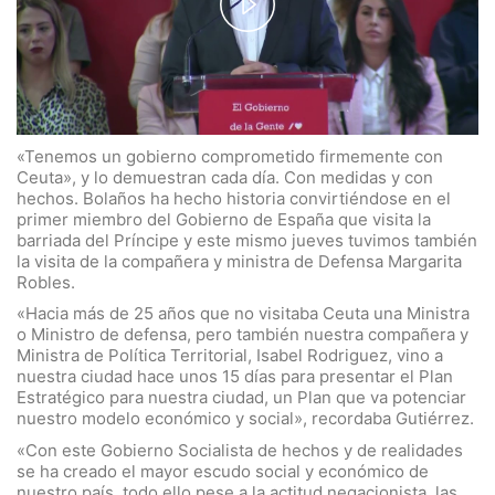
l
a
y
V
i
d
«Tenemos un gobierno comprometido firmemente con
Ceuta», y lo demuestran cada día. Con medidas y con
e
hechos. Bolaños ha hecho historia convirtiéndose en el
o
primer miembro del Gobierno de España que visita la
barriada del Príncipe y este mismo jueves tuvimos también
la visita de la compañera y ministra de Defensa Margarita
Robles.
«Hacia más de 25 años que no visitaba Ceuta una Ministra
o Ministro de defensa, pero también nuestra compañera y
Ministra de Política Territorial, Isabel Rodriguez, vino a
nuestra ciudad hace unos 15 días para presentar el Plan
Estratégico para nuestra ciudad, un Plan que va potenciar
nuestro modelo económico y social», recordaba Gutiérrez.
«Con este Gobierno Socialista de hechos y de realidades
se ha creado el mayor escudo social y económico de
nuestro país, todo ello pese a la actitud negacionista, las