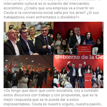
intercambio cultural es el sustento del intercambio
económico. ¿Creéis que una empresa va a invertir en
Ceuta si la convivencia social salta por los aires? ¿Si sus
trabajadores viven enfrentados o divididos?»
«Os tengo que decir que como socialista, voy a combatir
estos discursos con trabajo y con propuestas, que es la
mejor respuesta que se le pueda dar a estos
impresentables. Ceuta es nuestro orgullo, nuestra pasión,