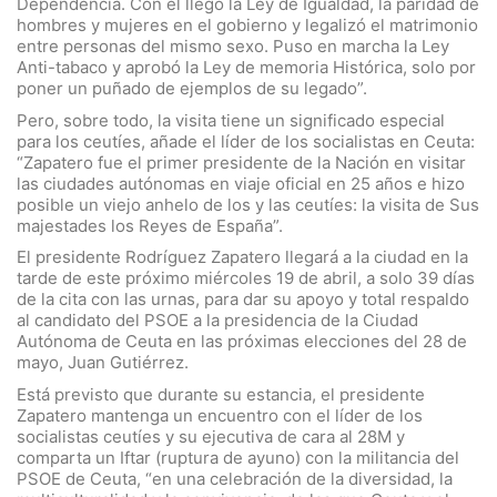
Dependencia. Con él llegó la Ley de Igualdad, la paridad de
hombres y mujeres en el gobierno y legalizó el matrimonio
entre personas del mismo sexo. Puso en marcha la Ley
Anti-tabaco y aprobó la Ley de memoria Histórica, solo por
poner un puñado de ejemplos de su legado”.
Pero, sobre todo, la visita tiene un significado especial
para los ceutíes, añade el líder de los socialistas en Ceuta:
“Zapatero fue el primer presidente de la Nación en visitar
las ciudades autónomas en viaje oficial en 25 años e hizo
posible un viejo anhelo de los y las ceutíes: la visita de Sus
majestades los Reyes de España”.
El presidente Rodríguez Zapatero llegará a la ciudad en la
tarde de este próximo miércoles 19 de abril, a solo 39 días
de la cita con las urnas, para dar su apoyo y total respaldo
al candidato del PSOE a la presidencia de la Ciudad
Autónoma de Ceuta en las próximas elecciones del 28 de
mayo, Juan Gutiérrez.
Está previsto que durante su estancia, el presidente
Zapatero mantenga un encuentro con el líder de los
socialistas ceutíes y su ejecutiva de cara al 28M y
comparta un Iftar (ruptura de ayuno) con la militancia del
PSOE de Ceuta, “en una celebración de la diversidad, la