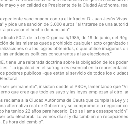
de mayo y en calidad de Presidente de la Ciudad Autónoma, re
e expediente sancionador contra el infractor D. Juan Jesús Vivas
 y pide una sanción de 3.000 euros “al tratarse de una autorida
era provocar el hecho denunciado”.
artículo 50.2. de la Ley Orgánica 5/1985, de 19 de junio, del R
ación de las mismas queda prohibido cualquier acto organizado o
alizaciones o a los logros obtenidos, o que utilice imágenes o 
 las entidades políticas concurrentes a las elecciones.”
E, tiene una reiterada doctrina sobre la obligación de los pode
ales. “La igualdad en el sufragio es esencial en la representaci
 los poderes públicos -que están al servicio de todos los ciudad
Electoral.
be ser permanente”, insisten desde el PSOE, lamentando que “Vi
ierno que cree que todo es suyo y las leyes empiezan al otro la
s reclama a la Ciudad Autónoma de Ceuta que cumpla la Ley y 
na alternativa real de Gobierno y se compromete a negociar con
o ha tenido 22 años para hacerlo. Eso se llama desesperación”, 
n periodo electoral. Lo vemos día sí y día también en recepcione
. Es hora del cambio”.