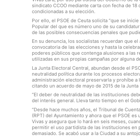
sindicato CCOO mediante carta con fecha de 18 
condicionadas a su elección.
Por ello, el PSOE de Ceuta solicita “que se inici
Popular del que es número uno de su candidatura”
de las posibles consecuencias penales que pudi
En su denuncia, los socialistas recuerdan que el 
convocatoria de las elecciones y hasta la celebr
poderes públicos que contenga alusiones a las re
utilizadas en sus propias campañas por alguna de
La Junta Electoral Central, abundan desde el PSO
neutralidad política durante los procesos elector
administración electoral preservarla y prohíbe a
citando un acuerdo de mayo de 2015 de la Junta 
“El deber de neutralidad de las instituciones de
del interés general. Lleva tanto tiempo en el Gob
“Desde hace muchos años, el Tribunal de Cuenta
(RPT) del Ayuntamiento y ahora que el PSOE es u
Vivas y asegura que lo hará en seis meses, cuand
permitir el uso partidista de las instituciones e
demasiado. Se acabó usar a la Ciudad a su antojo