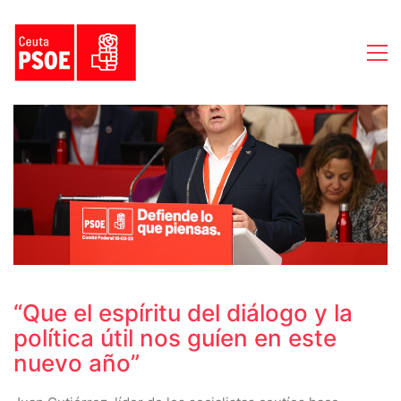
“Que el espíritu del diálogo y la
política útil nos guíen en este
nuevo año”