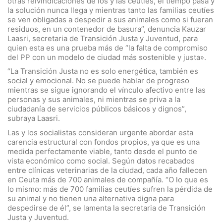
otras reivindicaciones de los y las ceutíes, el tiempo pasa y
la solución nunca llega y mientras tanto las familias ceutíes
se ven obligadas a despedir a sus animales como si fueran
residuos, en un contenedor de basura”, denuncia Kauzar
Laasri, secretaria de Transición Justa y Juventud, para
quien esta es una prueba más de “la falta de compromiso
del PP con un modelo de ciudad más sostenible y justa».
“La Transición Justa no es solo energética, también es
social y emocional. No se puede hablar de progreso
mientras se sigue ignorando el vínculo afectivo entre las
personas y sus animales, ni mientras se priva a la
ciudadanía de servicios públicos básicos y dignos”,
subraya Laasri.
Las y los socialistas consideran urgente abordar esta
carencia estructural con fondos propios, ya que es una
medida perfectamente viable, tanto desde el punto de
vista económico como social. Según datos recabados
entre clínicas veterinarias de la ciudad, cada año fallecen
en Ceuta más de 700 animales de compañía. “O lo que es
lo mismo: más de 700 familias ceutíes sufren la pérdida de
su animal y no tienen una alternativa digna para
despedirse de él”, se lamenta la secretaria de Transición
Justa y Juventud.