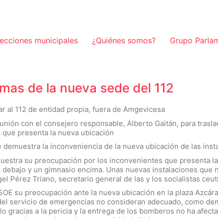
lecciones municipales
¿Quiénes somos?
Grupo Parla
emas de la nueva sede del 112
ar al 112 de entidad propia, fuera de Amgevicesa
 reunión con el consejero responsable, Alberto Gaitán, para trasl
 que presenta la nueva ubicación
e demuestra la inconveniencia de la nueva ubicación de las ins
estra su preocupación por los inconvenientes que presenta la
 debajo y un gimnasio encima. Unas nuevas instalaciones que
el Pérez Triano, secretario general de las y los socialistas ceut
SOE su preocupación ante la nueva ubicación en la plaza Azcárat
 del servicio de emergencias no consideran adecuado, como dem
 gracias a la pericia y la entrega de los bomberos no ha afectad