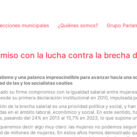
lecciones municipales
¿Quiénes somos?
Grupo Parla
iso con la lucha contra la brecha de
ialismo y una palanca imprescindible para avanzar hacia una 
 de las y los socialistas ceutíes
ado su firme compromiso con la igualdad salarial entre mujeres
sde su primera declaración institucional en 2010, impulsada po
ón de la brecha salarial es una prioridad política y social, y h
adas en el ámbito laboral, económico y social. En este sentido, h
s, pasando del 24% en 2013 al 15,7% en 2023, lo que supone un a
OE queremos decir algo muy claro: las mujeres no podemos segui
bertad de millones de mujeres. En estos años hemos demostrado q