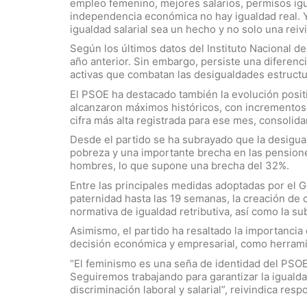
empleo femenino, mejores salarios, permisos igu
independencia económica no hay igualdad real. 
igualdad salarial sea un hecho y no solo una reiv
Según los últimos datos del Instituto Nacional d
año anterior. Sin embargo, persiste una diferenc
activas que combatan las desigualdades estructu
El PSOE ha destacado también la evolución positi
alcanzaron máximos históricos, con incrementos i
cifra más alta registrada para ese mes, consoli
Desde el partido se ha subrayado que la desigual
pobreza y una importante brecha en las pensiones
hombres, lo que supone una brecha del 32%.
Entre las principales medidas adoptadas por el 
paternidad hasta las 19 semanas, la creación de
normativa de igualdad retributiva, así como la s
Asimismo, el partido ha resaltado la importancia
decisión económica y empresarial, como herramien
“El feminismo es una seña de identidad del PSOE
Seguiremos trabajando para garantizar la iguald
discriminación laboral y salarial”, reivindica r