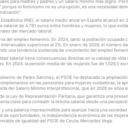
ales para madres y padres y un salario mínimo más digno. Pero
Y porque el feminismo no es una opción, es una necesidad demo
indicación”.
e Estadística (INE), el salario medio anual en España alcanzó en
ia salarial de 4.781 euros entre hombres y mujeres, lo que evid
rales del mercado laboral.
va del empleo femenino. En 2024, tanto la población ocupada co
nteranuales superiores al 2%. En enero de 2026, el número de m
dando una tendencia sostenida de crecimiento del empleo femen
dad salarial tiene consecuencias directas en la calidad de vida
. En 2024, la pensión media de las mujeres fue de 1.026,5 euro
Gobierno de Pedro Sánchez, el PSOE ha destacado la ampliación
 complementos en las pensiones para mujeres cuidadoras, la apr
ubida del Salario Mínimo Interprofesional, que en 2026 se sitúa
 de la Ley de Representación Paritaria, que garantiza una prese
ta clave para combatir la brecha salarial desde una perspectiv
 y una palanca imprescindible para avanzar hacia una sociedad
ad de oportunidades, la independencia económica de las mujeres
esponsable de Igualdad del PSOE de Ceuta, Mercedes Vega.