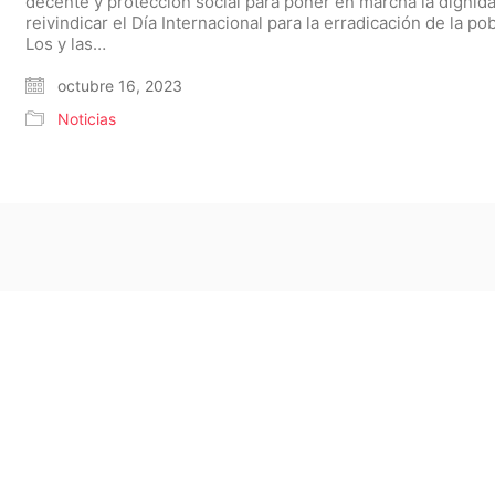
decente y protección social para poner en marcha la dignid
reivindicar el Día Internacional para la erradicación de la po
Los y las…
octubre 16, 2023
Noticias