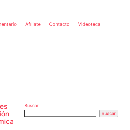
mentario
Afíliate
Contacto
Videoteca
nes
Buscar
ión
Buscar
ómica